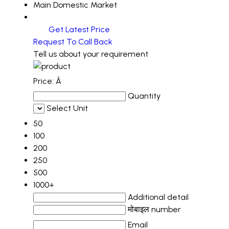
Main Domestic Market
Get Latest Price
Request To Call Back
Tell us about your requirement
Price:
Â
Quantity
Select Unit
50
100
200
250
500
1000+
Additional detail
मोबाइल number
Email